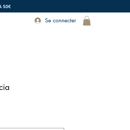
À 50€
Se connecter
cia
rix
romotionnel