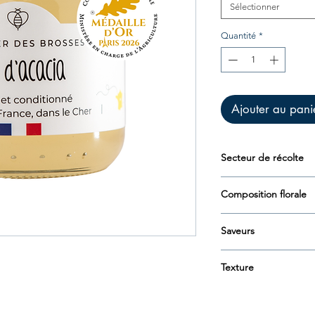
Sélectionner
Quantité
*
Ajouter au pani
Secteur de récolte
Les bords de Loire, e
Composition florale
Acacia (Robinier)
Saveurs
Subtil, doux, légèrem
Texture
Liquide