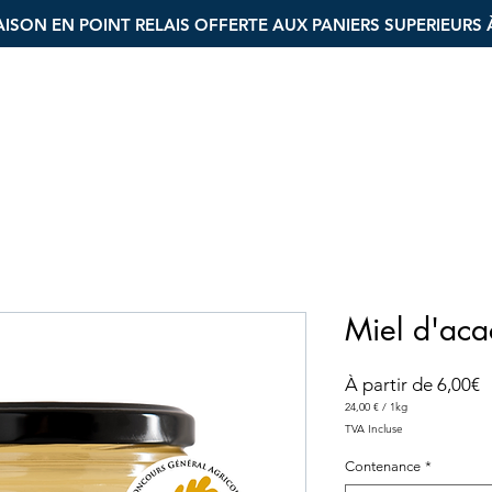
AISON EN POINT RELAIS OFFERTE AUX PANIERS SUPERIEURS 
Miel d'aca
P
À partir de
6,00€
p
24,00 €
/
1kg
24,00 €
TVA Incluse
pour
1
Kilogramme
Contenance
*